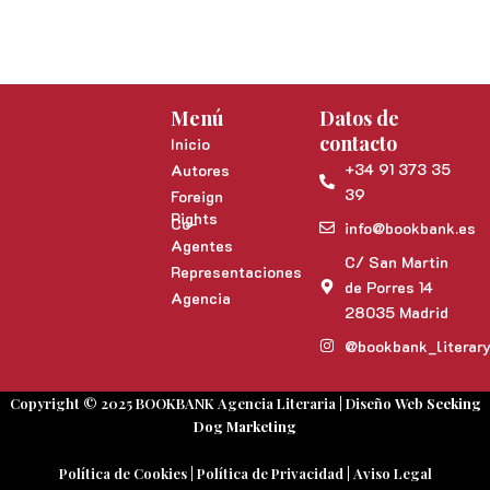
Menú
Datos de
contacto
Inicio
+34 91 373 35
Autores
39
Foreign
Rights
Co-
info@bookbank.es
Agentes
C/ San Martin
Representaciones
de Porres 14
Agencia
28035 Madrid
@bookbank_literar
Copyright © 2025 BOOKBANK Agencia Literaria | Diseño Web
Seeking
Dog Marketing
Política de Cookies
|
Política de Privacidad
|
Aviso Legal