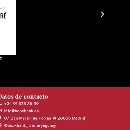
é
Datos de contacto
+34 91 373 35 39
info@bookbank.es
C/ San Martin de Porres 14 28035 Madrid
@bookbank_literaryagency