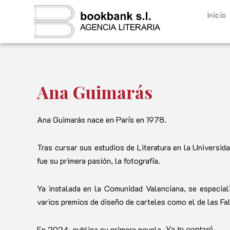
Ir
Inicio
al
contenido
Ana Guimarás
Ana Guimarás nace en París en 1978.
Tras cursar sus estudios de Literatura en la Universid
fue su primera pasión, la fotografía.
Ya instalada en la Comunidad Valenciana, se especial
varios premios de diseño de carteles como el de las F
En 2024, publica su primera novela,
.
Ya te contaré