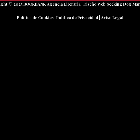
ight © 2025 BOOKBANK Agencia Literaria | Diseño Web
Seeking Dog Mar
Política de Cookies
|
Política de Privacidad
|
Aviso Legal