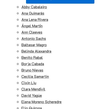
Abby Cabaleiro
Ana Guimarás
Ana Lena Rivera
Ángel Martín
Ann Cleeves
Antonio Sachs
Baltasar Magro
Belinda Alexandra
Benito Rabal
Borja Cabada
Bruno Nievas
Cecilia Samartin
Cixin Liu
Clara Mendívil
David Yagüe
Elena Moreno Scheredre
Elio Quiroga