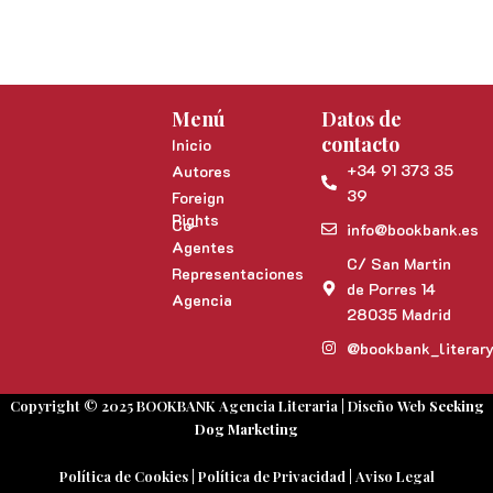
Menú
Datos de
contacto
Inicio
+34 91 373 35
Autores
39
Foreign
Rights
Co-
info@bookbank.es
Agentes
C/ San Martin
Representaciones
de Porres 14
Agencia
28035 Madrid
@bookbank_literar
Copyright © 2025 BOOKBANK Agencia Literaria | Diseño Web
Seeking
Dog Marketing
Política de Cookies
|
Política de Privacidad
|
Aviso Legal