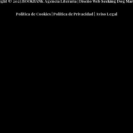
ight © 2025 BOOKBANK Agencia Literaria | Diseño Web
Seeking Dog Mar
Política de Cookies
|
Política de Privacidad
|
Aviso Legal