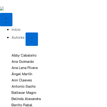
Ir
al
Close
Open
Close
Open
contenido
Autores
Autores
Representaciones
Representaciones
Inicio
Autores
Abby Cabaleiro
Ana Guimarás
Ana Lena Rivera
Ángel Martín
Ann Cleeves
Antonio Sachs
Baltasar Magro
Belinda Alexandra
Benito Rabal