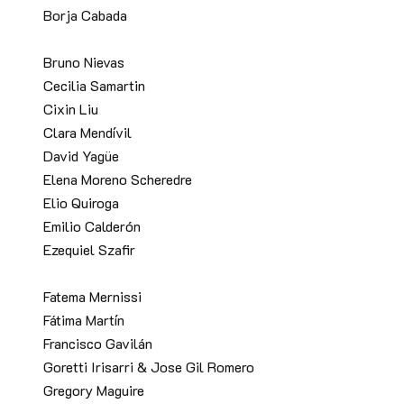
Borja Cabada
Bruno Nievas
Cecilia Samartin
Cixin Liu
Clara Mendívil
David Yagüe
Elena Moreno Scheredre
Elio Quiroga
Emilio Calderón
Ezequiel Szafir
Fatema Mernissi
Fátima Martín
Francisco Gavilán
Goretti Irisarri & Jose Gil Romero
Gregory Maguire