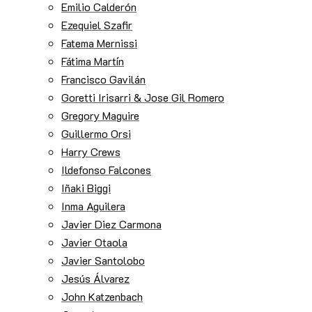
Emilio Calderón
Ezequiel Szafir
Fatema Mernissi
Fátima Martín
Francisco Gavilán
Goretti Irisarri & Jose Gil Romero
Gregory Maguire
Guillermo Orsi
Harry Crews
Ildefonso Falcones
Iñaki Biggi
Inma Aguilera
Javier Diez Carmona
Javier Otaola
Javier Santolobo
Jesús Álvarez
John Katzenbach