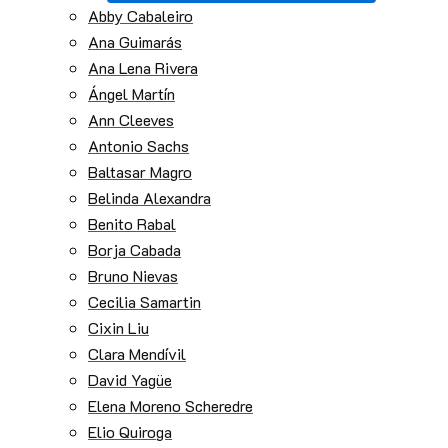
Abby Cabaleiro
Ana Guimarás
Ana Lena Rivera
Ángel Martín
Ann Cleeves
Antonio Sachs
Baltasar Magro
Belinda Alexandra
Benito Rabal
Borja Cabada
Bruno Nievas
Cecilia Samartin
Cixin Liu
Clara Mendívil
David Yagüe
Elena Moreno Scheredre
Elio Quiroga