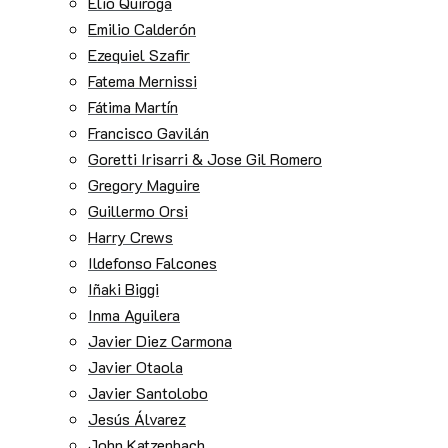
Elio Quiroga
Emilio Calderón
Ezequiel Szafir
Fatema Mernissi
Fátima Martín
Francisco Gavilán
Goretti Irisarri & Jose Gil Romero
Gregory Maguire
Guillermo Orsi
Harry Crews
Ildefonso Falcones
Iñaki Biggi
Inma Aguilera
Javier Diez Carmona
Javier Otaola
Javier Santolobo
Jesús Álvarez
John Katzenbach