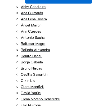
Abby Cabaleiro
Ana Guimarás
Ana Lena Rivera
Ángel Martín
Ann Cleeves
Antonio Sachs
Baltasar Magro
Belinda Alexandra
Benito Rabal
Borja Cabada
Bruno Nievas
Cecilia Samartin
Cixin Liu
Clara Mendívil
David Yagüe
Elena Moreno Scheredre
Elio Quiroga