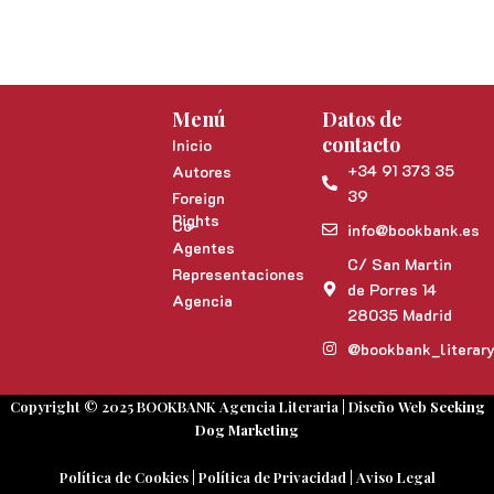
Menú
Datos de
contacto
Inicio
+34 91 373 35
Autores
39
Foreign
Rights
Co-
info@bookbank.es
Agentes
C/ San Martin
Representaciones
de Porres 14
Agencia
28035 Madrid
@bookbank_literar
Copyright © 2025 BOOKBANK Agencia Literaria | Diseño Web
Seeking
Dog Marketing
Política de Cookies
|
Política de Privacidad
|
Aviso Legal