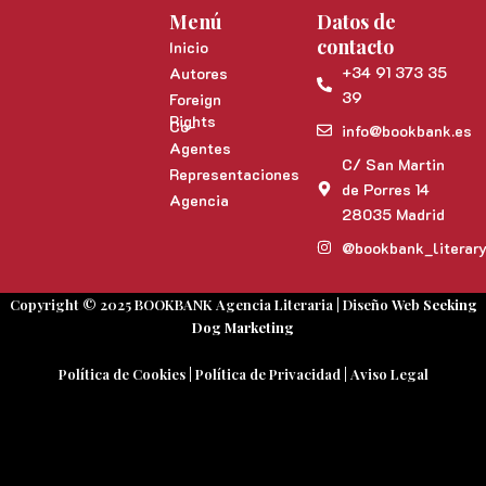
Menú
Datos de
contacto
Inicio
+34 91 373 35
Autores
39
Foreign
Rights
Co-
info@bookbank.es
Agentes
C/ San Martin
Representaciones
de Porres 14
Agencia
28035 Madrid
@bookbank_literar
Copyright © 2025 BOOKBANK Agencia Literaria | Diseño Web
Seeking
Dog Marketing
Política de Cookies
|
Política de Privacidad
|
Aviso Legal